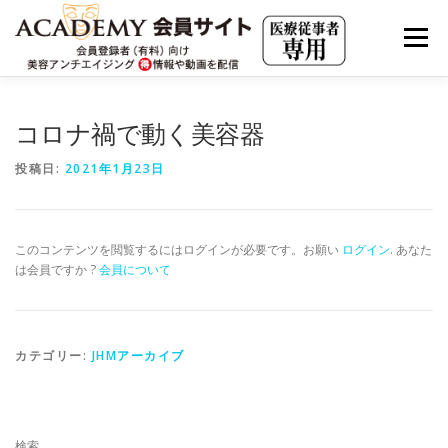
コ
ン
メニュー
テ
ン
ツ
へ
会員限定動画（見放題）
JHMアーカイブ
コロナ禍で動く美容器
ス
キ
ッ
投稿日:
2021年1月23日
プ
JAAS LIVE ARCHIVE
海外最新情報
このコンテンツを閲覧するにはログインが必要です。お願い
ログイン
. あなた
美容アンチエイジングの集客・求人・市場分析
は会員ですか ?
会員について
実践の若返り・美容内科療法
カテゴリー:
JHMアーカイブ
クリニカルエステ・アカデミー
有料会員について
検索