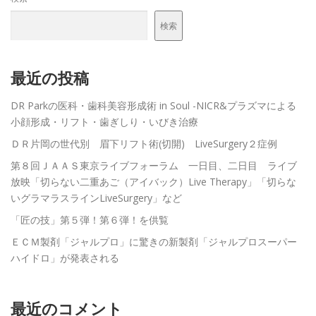
検索
メンバーログイン
最近の投稿
DR Parkの医科・歯科美容形成術 in Soul -NICR&プラズマによる
小顔形成・リフト・歯ぎしり・いびき治療
ＤＲ片岡の世代別 眉下リフト術(切開) LiveSurgery２症例
第８回ＪＡＡＳ東京ライブフォーラム 一日目、二日目 ライブ
放映「切らない二重あご（アイバック）Live Therapy」「切らな
いグラマラスラインLiveSurgery」など
「匠の技」第５弾！第６弾！を供覧
ＥＣＭ製剤「ジャルプロ」に驚きの新製剤「ジャルプロスーパー
ハイドロ」が発表される
最近のコメント