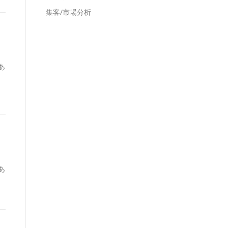
集客/市場分析
あ
あ