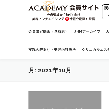
コ
ン
テ
ン
ツ
へ
会員限定動画（見放題）
JHMアーカイブ
J
ス
キ
ッ
実践の若返り・美容内科療法
クリニカルエス
プ
月:
2021年10月