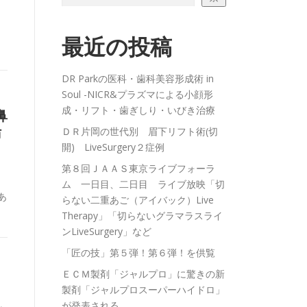
最近の投稿
DR Parkの医科・歯科美容形成術 in
Soul -NICR&プラズマによる小顔形
成・リフト・歯ぎしり・いびき治療
鼻
肪
ＤＲ片岡の世代別 眉下リフト術(切
開) LiveSurgery２症例
第８回ＪＡＡＳ東京ライブフォーラ
ム 一日目、二日目 ライブ放映「切
あ
らない二重あご（アイバック）Live
Therapy」「切らないグラマラスライ
ンLiveSurgery」など
「匠の技」第５弾！第６弾！を供覧
ＥＣＭ製剤「ジャルプロ」に驚きの新
製剤「ジャルプロスーパーハイドロ」
が発表される