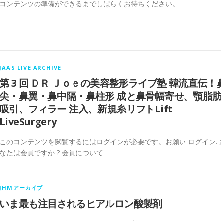
コンテンツの準備ができるまでしばらくお待ちください。
JAAS LIVE ARCHIVE
第 3 回 ＤＲ Ｊｏｅの美容整形ライブ塾 韓流直伝！
尖・鼻翼・鼻中隔・鼻柱形 成と鼻骨幅寄せ、顎脂
吸引、フィラー 注入、新規糸リフトLift
LiveSurgery
このコンテンツを閲覧するにはログインが必要です。お願い ログイン. 
なたは会員ですか ? 会員について
JHMアーカイブ
いま最も注目されるヒアルロン酸製剤