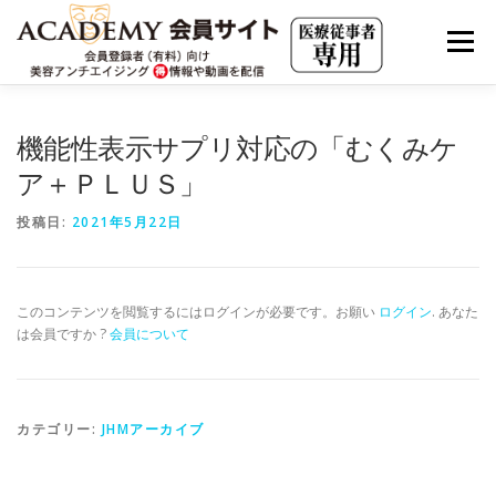
コ
ン
メニュー
テ
ン
ツ
へ
会員限定動画（見放題）
JHMアーカイブ
機能性表示サプリ対応の「むくみケ
ス
キ
ア＋ＰＬＵＳ」
ッ
プ
JAAS LIVE ARCHIVE
海外最新情報
投稿日:
2021年5月22日
美容アンチエイジングの集客・求人・市場分析
このコンテンツを閲覧するにはログインが必要です。お願い
ログイン
. あなた
は会員ですか ?
会員について
実践の若返り・美容内科療法
カテゴリー:
JHMアーカイブ
クリニカルエステ・アカデミー
有料会員について