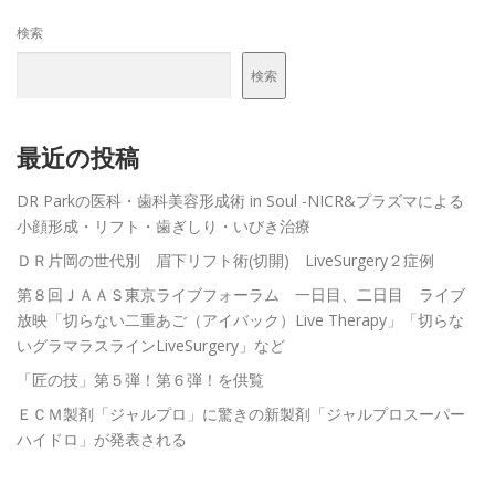
検索
メンバーログイン
検索
最近の投稿
DR Parkの医科・歯科美容形成術 in Soul -NICR&プラズマによる
小顔形成・リフト・歯ぎしり・いびき治療
ＤＲ片岡の世代別 眉下リフト術(切開) LiveSurgery２症例
第８回ＪＡＡＳ東京ライブフォーラム 一日目、二日目 ライブ
放映「切らない二重あご（アイバック）Live Therapy」「切らな
いグラマラスラインLiveSurgery」など
「匠の技」第５弾！第６弾！を供覧
ＥＣＭ製剤「ジャルプロ」に驚きの新製剤「ジャルプロスーパー
ハイドロ」が発表される