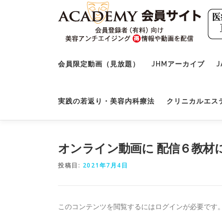
コ
ン
テ
ン
ツ
へ
会員限定動画（見放題）
JHMアーカイブ
J
ス
キ
ッ
実践の若返り・美容内科療法
クリニカルエス
プ
オンライン動画に 配信６教材
投稿日:
2021年7月4日
このコンテンツを閲覧するにはログインが必要です