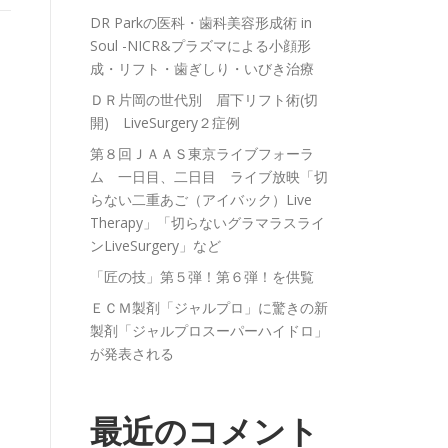
DR Parkの医科・歯科美容形成術 in
Soul -NICR&プラズマによる小顔形
成・リフト・歯ぎしり・いびき治療
ＤＲ片岡の世代別 眉下リフト術(切
開) LiveSurgery２症例
第８回ＪＡＡＳ東京ライブフォーラ
ム 一日目、二日目 ライブ放映「切
らない二重あご（アイバック）Live
Therapy」「切らないグラマラスライ
ンLiveSurgery」など
「匠の技」第５弾！第６弾！を供覧
ＥＣＭ製剤「ジャルプロ」に驚きの新
製剤「ジャルプロスーパーハイドロ」
が発表される
最近のコメント