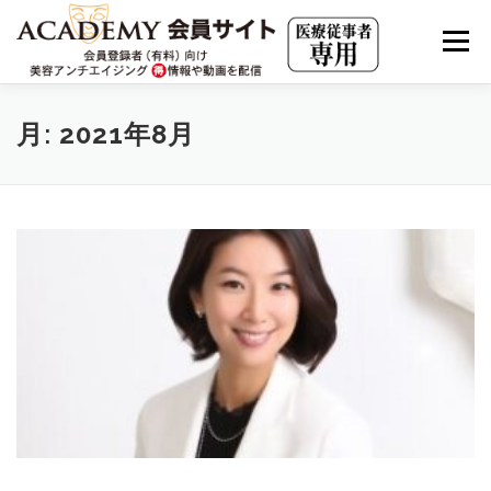
コ
ン
メニュー
テ
ン
ツ
へ
会員限定動画（見放題）
JHMアーカイブ
月:
2021年8月
ス
キ
ッ
プ
JAAS LIVE ARCHIVE
海外最新情報
美容アンチエイジングの集客・求人・市場分析
実践の若返り・美容内科療法
クリニカルエステ・アカデミー
有料会員について