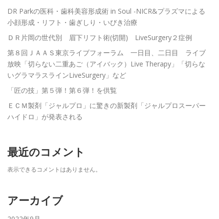
DR Parkの医科・歯科美容形成術 in Soul -NICR&プラズマによる
小顔形成・リフト・歯ぎしり・いびき治療
ＤＲ片岡の世代別 眉下リフト術(切開) LiveSurgery２症例
第８回ＪＡＡＳ東京ライブフォーラム 一日目、二日目 ライブ
放映「切らない二重あご（アイバック）Live Therapy」「切らな
いグラマラスラインLiveSurgery」など
「匠の技」第５弾！第６弾！を供覧
ＥＣＭ製剤「ジャルプロ」に驚きの新製剤「ジャルプロスーパー
ハイドロ」が発表される
最近のコメント
表示できるコメントはありません。
アーカイブ
2022年9月