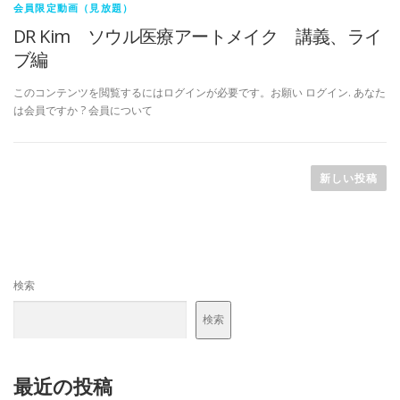
会員限定動画（見放題）
DR Kim ソウル医療アートメイク 講義、ライ
メンバーログイン
ブ編
このコンテンツを閲覧するにはログインが必要です。お願い ログイン. あなた
は会員ですか ? 会員について
投
稿
新しい投稿
ナ
ビ
ゲ
ー
検索
シ
ョ
検索
ン
最近の投稿