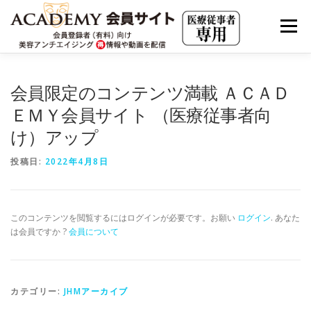
コ
ン
メニュー
テ
ン
ツ
へ
会員限定動画（見放題）
JHMアーカイブ
会員限定のコンテンツ満載 ＡＣＡＤ
ス
キ
ＥＭＹ会員サイト （医療従事者向
ッ
プ
け）アップ
JAAS LIVE ARCHIVE
海外最新情報
投稿日:
2022年4月8日
美容アンチエイジングの集客・求人・市場分析
このコンテンツを閲覧するにはログインが必要です。お願い
ログイン
. あなた
は会員ですか ?
会員について
実践の若返り・美容内科療法
クリニカルエステ・アカデミー
有料会員について
カテゴリー:
JHMアーカイブ