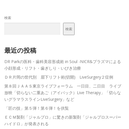
メンバーログイン
検索
検索
最近の投稿
DR Parkの医科・歯科美容形成術 in Soul -NICR&プラズマによる
小顔形成・リフト・歯ぎしり・いびき治療
ＤＲ片岡の世代別 眉下リフト術(切開) LiveSurgery２症例
第８回ＪＡＡＳ東京ライブフォーラム 一日目、二日目 ライブ
放映「切らない二重あご（アイバック）Live Therapy」「切らな
いグラマラスラインLiveSurgery」など
「匠の技」第５弾！第６弾！を供覧
ＥＣＭ製剤「ジャルプロ」に驚きの新製剤「ジャルプロスーパー
ハイドロ」が発表される