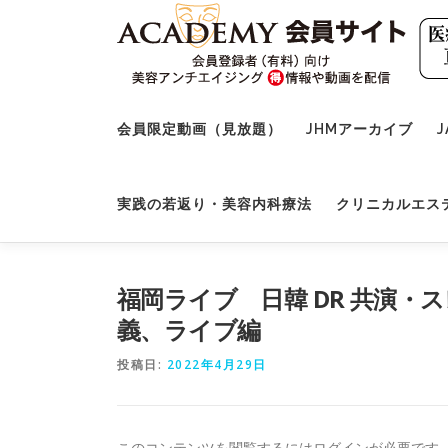
コ
ン
テ
ン
ツ
へ
会員限定動画（見放題）
JHMアーカイブ
J
ス
キ
ッ
実践の若返り・美容内科療法
クリニカルエス
プ
福岡ライブ 日韓 DR 共演
義、ライブ編
投稿日:
2022年4月29日
このコンテンツを閲覧するにはログインが必要です