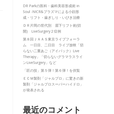
DR Parkの医科・歯科美容形成術 in
Soul -NICR&プラズマによる小顔形
成・リフト・歯ぎしり・いびき治療
ＤＲ片岡の世代別 眉下リフト術(切
開) LiveSurgery２症例
第８回ＪＡＡＳ東京ライブフォーラ
ム 一日目、二日目 ライブ放映「切
らない二重あご（アイバック）Live
Therapy」「切らないグラマラスライ
ンLiveSurgery」など
「匠の技」第５弾！第６弾！を供覧
ＥＣＭ製剤「ジャルプロ」に驚きの新
製剤「ジャルプロスーパーハイドロ」
が発表される
最近のコメント