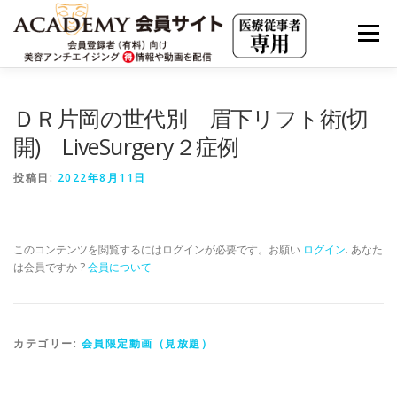
コ
ン
メニュー
テ
ン
ツ
へ
会員限定動画（見放題）
JHMアーカイブ
ＤＲ片岡の世代別 眉下リフト術(切
ス
キ
開) LiveSurgery２症例
ッ
プ
JAAS LIVE ARCHIVE
海外最新情報
投稿日:
2022年8月11日
美容アンチエイジングの集客・求人・市場分析
このコンテンツを閲覧するにはログインが必要です。お願い
ログイン
. あなた
は会員ですか ?
会員について
実践の若返り・美容内科療法
カテゴリー:
会員限定動画（見放題）
クリニカルエステ・アカデミー
有料会員について