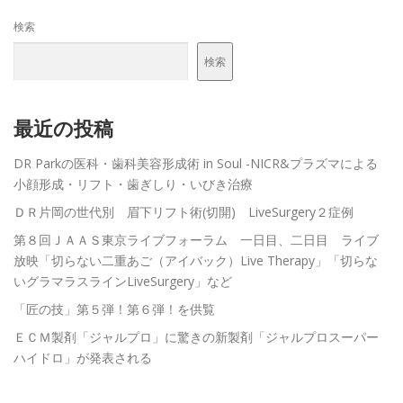
検索
メンバーログイン
検索
最近の投稿
DR Parkの医科・歯科美容形成術 in Soul -NICR&プラズマによる
小顔形成・リフト・歯ぎしり・いびき治療
ＤＲ片岡の世代別 眉下リフト術(切開) LiveSurgery２症例
第８回ＪＡＡＳ東京ライブフォーラム 一日目、二日目 ライブ
放映「切らない二重あご（アイバック）Live Therapy」「切らな
いグラマラスラインLiveSurgery」など
「匠の技」第５弾！第６弾！を供覧
ＥＣＭ製剤「ジャルプロ」に驚きの新製剤「ジャルプロスーパー
ハイドロ」が発表される