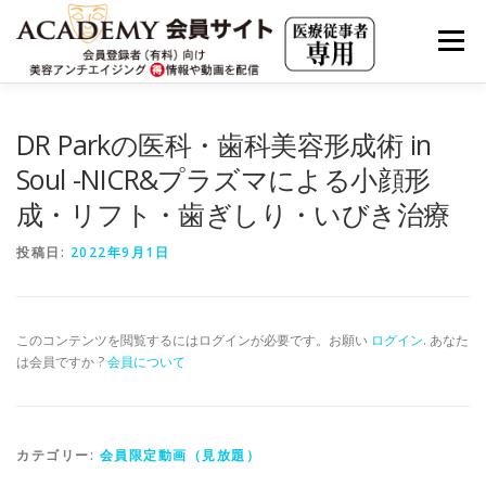
コ
ン
メニュー
テ
ン
ツ
へ
会員限定動画（見放題）
JHMアーカイブ
DR Parkの医科・歯科美容形成術 in
ス
キ
Soul -NICR&プラズマによる小顔形
ッ
プ
成・リフト・歯ぎしり・いびき治療
JAAS LIVE ARCHIVE
海外最新情報
投稿日:
2022年9月1日
美容アンチエイジングの集客・求人・市場分析
このコンテンツを閲覧するにはログインが必要です。お願い
ログイン
. あなた
は会員ですか ?
会員について
実践の若返り・美容内科療法
クリニカルエステ・アカデミー
有料会員について
カテゴリー:
会員限定動画（見放題）