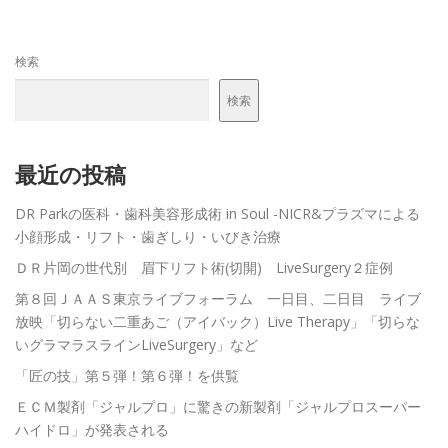
メンバーログイン
検索
検索
最近の投稿
DR Parkの医科・歯科美容形成術 in Soul -NICR&プラズマによる
小顔形成・リフト・歯ぎしり・いびき治療
ＤＲ片岡の世代別 眉下リフト術(切開) LiveSurgery２症例
第８回ＪＡＡＳ東京ライブフォーラム 一日目、二日目 ライブ
放映「切らない二重あご（アイバック）Live Therapy」「切らな
いグラマラスラインLiveSurgery」など
「匠の技」第５弾！第６弾！を供覧
ＥＣＭ製剤「ジャルプロ」に驚きの新製剤「ジャルプロスーパー
ハイドロ」が発表される