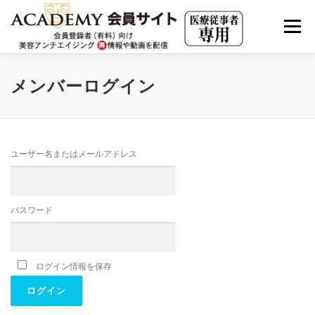
コ
ン
メニュー
テ
ン
ツ
へ
会員限定動画（見放題）
JHMアーカイブ
メンバーログイン
ス
キ
ッ
プ
JAAS LIVE ARCHIVE
海外最新情報
ユーザー名またはメールアドレス
美容アンチエイジングの集客・求人・市場分析
パスワード
実践の若返り・美容内科療法
ログイン情報を保存
クリニカルエステ・アカデミー
有料会員について