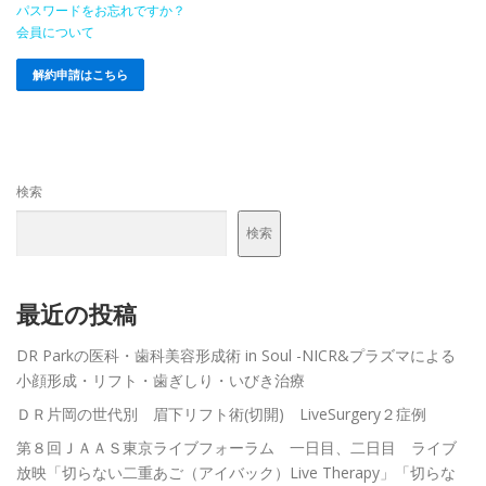
パスワードをお忘れですか？
会員について
メンバーログイン
解約申請はこちら
検索
検索
最近の投稿
DR Parkの医科・歯科美容形成術 in Soul -NICR&プラズマによる
小顔形成・リフト・歯ぎしり・いびき治療
ＤＲ片岡の世代別 眉下リフト術(切開) LiveSurgery２症例
第８回ＪＡＡＳ東京ライブフォーラム 一日目、二日目 ライブ
放映「切らない二重あご（アイバック）Live Therapy」「切らな