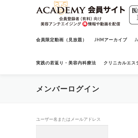
コ
ン
テ
ン
ツ
へ
会員限定動画（見放題）
JHMアーカイブ
J
ス
キ
ッ
実践の若返り・美容内科療法
クリニカルエス
プ
メンバーログイン
ユーザー名またはメールアドレス