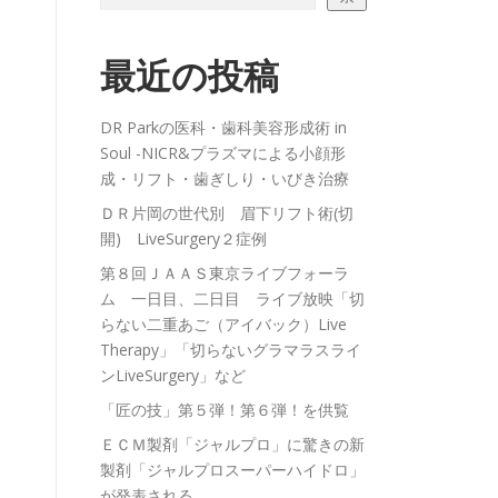
最近の投稿
DR Parkの医科・歯科美容形成術 in
Soul -NICR&プラズマによる小顔形
成・リフト・歯ぎしり・いびき治療
ＤＲ片岡の世代別 眉下リフト術(切
開) LiveSurgery２症例
第８回ＪＡＡＳ東京ライブフォーラ
ム 一日目、二日目 ライブ放映「切
らない二重あご（アイバック）Live
Therapy」「切らないグラマラスライ
ンLiveSurgery」など
「匠の技」第５弾！第６弾！を供覧
ＥＣＭ製剤「ジャルプロ」に驚きの新
製剤「ジャルプロスーパーハイドロ」
が発表される